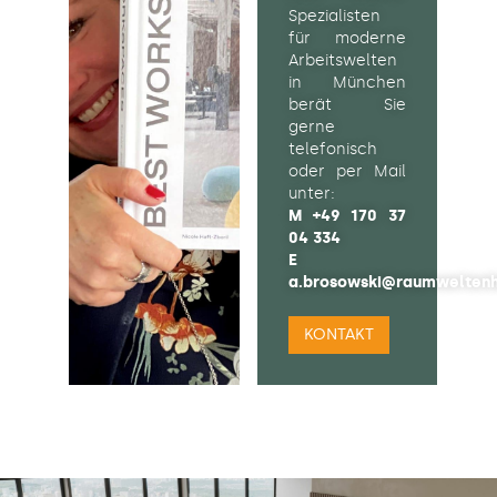
Spezialisten
für moderne
Arbeitswelten
in München
berät Sie
gerne
telefonisch
oder per Mail
unter:
M
+49 170 37
04 334
E
a.brosowski@raumweltenh
KONTAKT