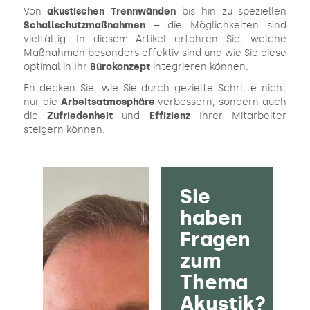
Von
akustischen Trennwänden
bis hin zu speziellen
Schallschutzmaßnahmen
– die Möglichkeiten sind
vielfältig. In diesem Artikel erfahren Sie, welche
Maßnahmen besonders effektiv sind und wie Sie diese
optimal in Ihr
Bürokonzept
integrieren können.
Entdecken Sie, wie Sie durch gezielte Schritte nicht
nur die
Arbeitsatmosphäre
verbessern, sondern auch
die
Zufriedenheit
und
Effizienz
Ihrer Mitarbeiter
steigern können.
Sie
haben
Fragen
zum
Thema
Akustik?