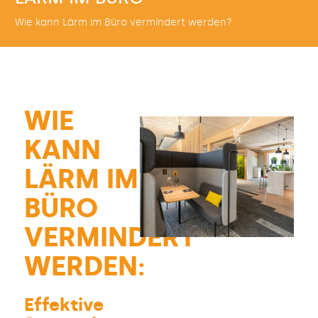
Wie kann Lärm im Büro vermindert werden?
WIE
KANN
LÄRM IM
BÜRO
VERMINDERT
WERDEN:
Effektive