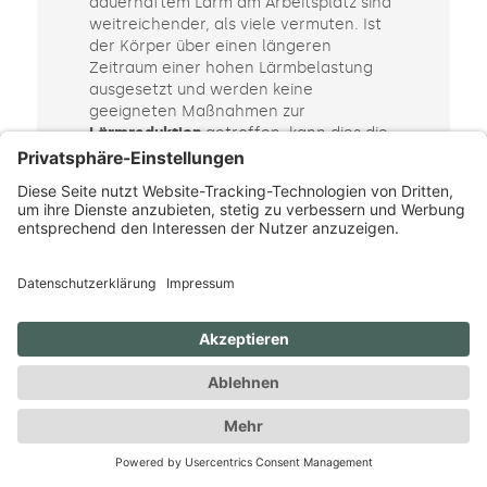
dauerhaftem Lärm am Arbeitsplatz sind
weitreichender, als viele vermuten. Ist
der Körper über einen längeren
Zeitraum einer hohen Lärmbelastung
ausgesetzt und werden keine
geeigneten Maßnahmen zur
Lärmreduktion
getroffen, kann dies die
Gesundheit langfristig beeinträchtigen.
Zu den häufigsten Beschwerden zählen
Bluthochdruck, chronische
Kopfschmerzen und Schlafstörungen.
Auch Muskelverspannungen im Nacken-
und Schulterbereich sowie Magen-
Darm-Beschwerden sind typische
Folgen.
Besonders problematisch ist, dass Lärm
Stress auslöst und dadurch das
autonome Nervensystem aktiviert wird.
Der Körper schüttet vermehrt
Stresshormone aus, die Herzfrequenz
steigt und der gesamte Stoffwechsel
wird negativ beeinflusst. Auf