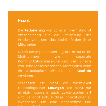
Fazit
Die
Reduzierung
von Lärm in Ihrem Büro ist
entscheidend für die Steigerung der
Produktivität und das Wohlbefinden Ihrer
Mitarbeiter.
Durch die Implementierung der diskutierten
Maßnahmen wie separate
Kommunikationsbereiche und den Einsatz
von schallabsorbierenden Materialien kann
Ihr Arbeitsplatz erheblich an
Qualität
gewinnen.
Vergessen Sie nicht die Wichtigkeit
technologischer
Lösungen
, die nicht nur
effektiv, sondern auch zukunftsorientiert
sind. Es lohnt sich, in diese Innovationen zu
investieren, um eine angenehme und