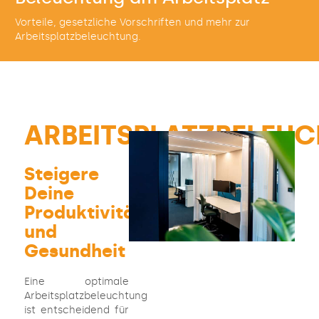
Vorteile, gesetzliche Vorschriften und mehr zur
Arbeitsplatzbeleuchtung.
ARBEITSPLATZBELEU
Steigere
Deine
Produktivität
und
Gesundheit
Eine optimale
Arbeitsplatzbeleuchtung
ist entscheidend für