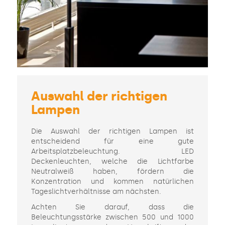
Auswahl der richtigen
Lampen
Die Auswahl der richtigen Lampen ist
entscheidend für eine gute
Arbeitsplatzbeleuchtung. LED
Deckenleuchten, welche die Lichtfarbe
Neutralweiß haben, fördern die
Konzentration und kommen natürlichen
Tageslichtverhältnisse am nächsten.
Achten Sie darauf, dass die
Beleuchtungsstärke zwischen 500 und 1000