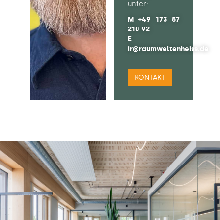
unter:
M
+49 173 57
210 92
E
ir@raumweltenheiss.de
KONTAKT