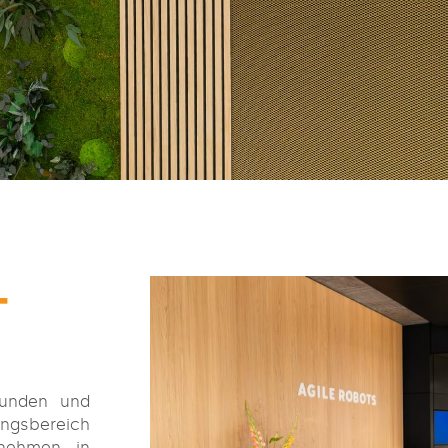
­
Kunden und
ngsbereich
rnehmen in