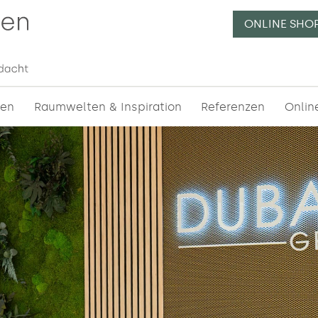
ONLINE SHO
essionelle Raumgliederungen | Beratung, Planung und V
n in München
✔ etc.
gen
Raumwelten & Inspiration
Referenzen
Onlin