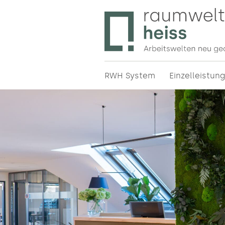
Bürodesign in München – Prof
Raumweltenheiss – Bürodesig
Büroeinrichtung ✔ Ergonomie 
RWH System
Einzelleistun