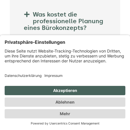
Was kostet die
professionelle Planung
eines Bürokonzepts?
Wie lange dauert die
Umsetzung eines neuen
Raumkonzepts?
Welche Rolle spielt die
Akustik bei der
Raumplanung?
Wie bereite ich mein
Team auf ein neues
Raumkonzept vor?
Lassen sich bestehende