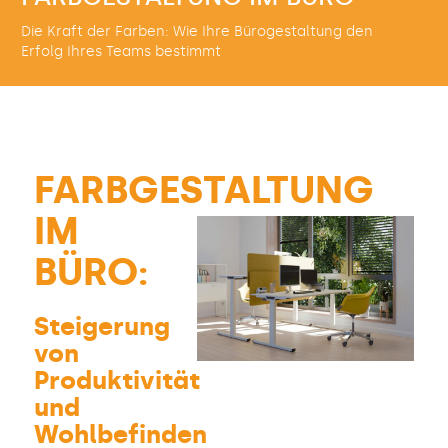
Die Kraft der Farben: Wie Ihre Bürogestaltung den
Erfolg Ihres Teams bestimmt
FARBGESTALTUNG
IM
BÜRO:
Steigerung
von
Produktivität
und
Wohlbefinden