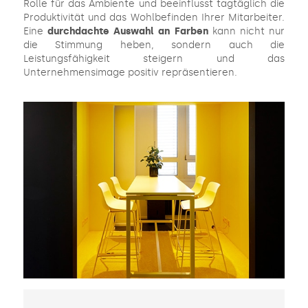
Rolle für das Ambiente und beeinflusst tagtäglich die
Produktivität und das Wohlbefinden Ihrer Mitarbeiter.
Eine
durchdachte Auswahl an Farben
kann nicht nur
die Stimmung heben, sondern auch die
Leistungsfähigkeit steigern und das
Unternehmensimage positiv repräsentieren.