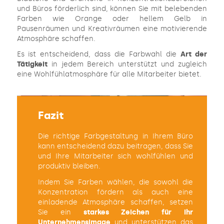
und Büros förderlich sind, können Sie mit belebenden
Farben wie Orange oder hellem Gelb in
Pausenräumen und Kreativräumen eine motivierende
Atmosphäre schaffen.
Es ist entscheidend, dass die Farbwahl die
Art der
Tätigkeit
in jedem Bereich unterstützt und zugleich
eine Wohlfühlatmosphäre für alle Mitarbeiter bietet.
Fazit
Die richtige Farbgestaltung in Ihrem Büro
kann entscheidend dazu beitragen, dass Sie
und Ihre Mitarbeiter sich wohlfühlen und
produktiv bleiben.
Indem Sie Farben wählen, die sowohl die
Konzentration fördern als auch eine
einladende Atmosphäre schaffen, setzen
Sie ein
starkes Zeichen für Ihr
Unternehmensimage
und unterstützen das