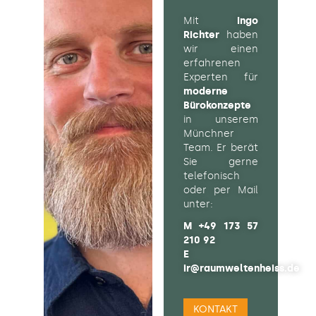
Mit
Ingo
Richter
haben
wir einen
erfahrenen
Experten für
moderne
Bürokonzepte
in unserem
Münchner
Team. Er berät
Sie gerne
telefonisch
oder per Mail
unter:
M
+49 173 57
210 92
E
ir@raumweltenheiss.de
KONTAKT