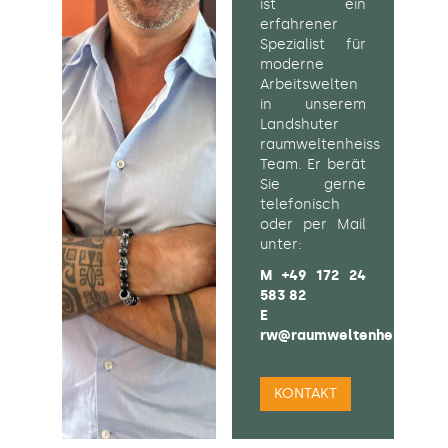
ist ein
erfahrener
Spezialist für
moderne
Arbeitswelten
in unserem
Landshuter
raumweltenheiss
Team. Er berät
Sie gerne
telefonisch
oder per Mail
unter:
M
+49 172 24
583 82
E
rw@raumweltenheiss.de
KONTAKT