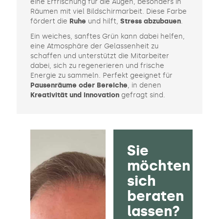
eine Erfrischung für die Augen, besonders in
Räumen mit viel Bildschirmarbeit. Diese Farbe
fördert die
Ruhe
und hilft,
Stress abzubauen
.
Ein weiches, sanftes Grün kann dabei helfen,
eine Atmosphäre der Gelassenheit zu
schaffen und unterstützt die Mitarbeiter
dabei, sich zu regenerieren und frische
Energie zu sammeln. Perfekt geeignet für
Pausenräume oder Bereiche
, in denen
Kreativität und Innovation
gefragt sind.
Sie
möchten
sich
beraten
lassen?