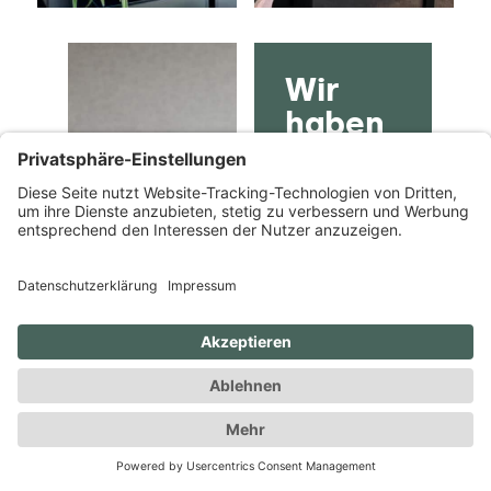
Wir
haben
Ihr
Interesse
geweckt?
Wir beraten
Sie gerne rund
um das Thema
Büro
und
freuen uns
über Ihren
Anruf oder
Ihre
Nachricht:
T
+49 89-54 80