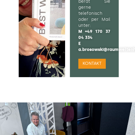
berät Sie
gerne
telefonisch
oder per Mail
unter:
M
+49 170 37
04 334
E
a.brosowski@raumweltenh
KONTAKT