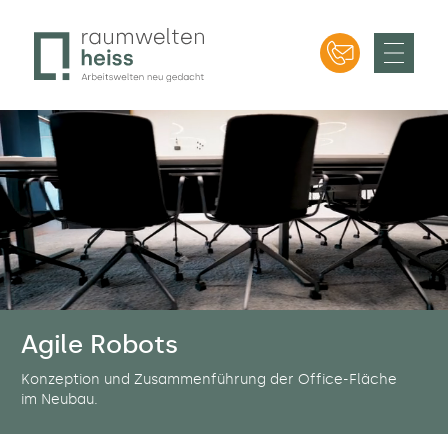
Bürodesign in München – Professionelle
Raumweltenheiss – Bürodesign in München
Raumgliederungen | Beratung, Planung und Verkauf
|Bürodesign ✔ Büroeinrichtung ✔ Ergonomie ✔ etc.
Agile Robots
Konzeption und Zusammenführung der Office-Fläche
im Neubau.