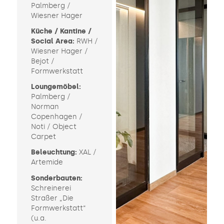
Palmberg /
Wiesner Hager
Küche / Kantine /
Social Area:
RWH /
Wiesner Hager /
Bejot /
Formwerkstatt
Loungemöbel:
Palmberg /
Norman
Copenhagen /
Noti / Object
Carpet
Beleuchtung:
XAL /
Artemide
Sonderbauten:
Schreinerei
Straßer „Die
Formwerkstatt“
(u.a.