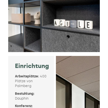
Einrichtung
Arbeitsplätze:
400
Plätze von
Palmberg
Bestuhlung:
Dauphin
Konferenz: