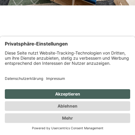
SOZIALBEREICH IM
DACHGESCHOSS