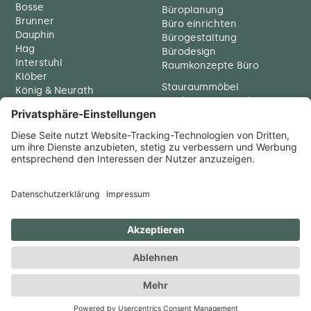
Bosse
Büroplanung
Brunner
Büro einrichten
Dauphin
Bürogestaltung
Hag
Bürodesign
Interstuhl
Raumkonzepte Büro
Klöber
Stauraummöbel
König & Neurath
Traditionelle Bürokonzepte
Palmberg
Chefbüro einrichten
Thonet
Ergonomie
Vario
Walter Knoll
Büromöbel München
Wiesner Hager
Büroeinrichtung München
Büroplanung München
Bürodesign München
Büroausstatter München
Copyright © 2026 raumweltenheiss GmbH
Impressum
Datenschutzerklärung
AGB