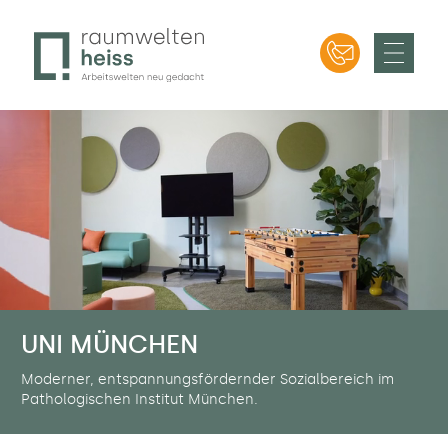
Bürodesign in München – Professionelle
Raumweltenheiss – Bürodesign in München
Raumgliederungen | Beratung, Planung und Verkauf
|Bürodesign ✔ Büroeinrichtung ✔ Ergonomie ✔ etc.
UNI MÜNCHEN
Moderner, entspannungsfördernder Sozialbereich im
Pathologischen Institut München.