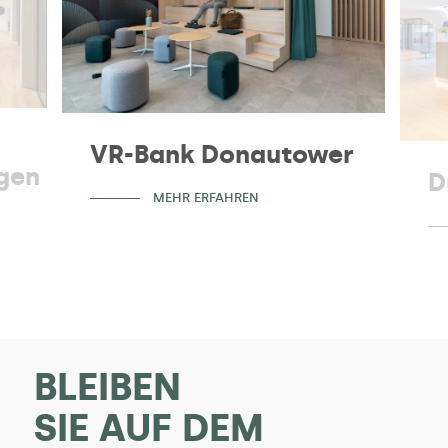
VR-Bank Donautower
agen
D
MEHR ERFAHREN
BLEIBEN
SIE AUF DEM