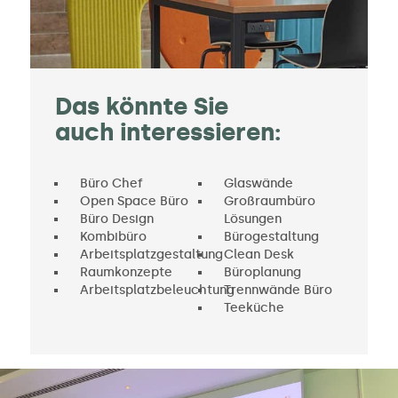
Das könnte Sie
auch interessieren:
Büro Chef
Glaswände
Open Space Büro
Großraumbüro
Büro Design
Lösungen
Kombibüro
Bürogestaltung
Arbeitsplatzgestaltung
Clean Desk
Raumkonzepte
Büroplanung
Arbeitsplatzbeleuchtung
Trennwände Büro
Teeküche