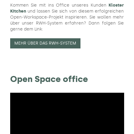
Kommen Sie mit ins Office unseres Kunden
Kloster
Kitchen
und lassen Sie sich von diesem erfolgreichen
Open-Workspace-Projekt inspirieren. Sie wollen mehr
über unser RWH-System erfahren? Dann folgen Sie
gerne dem Link:
MEHR ÜBER DAS RWH-SYSTEM
Open Space office