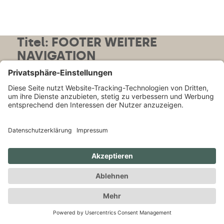
Titel: FOOTER WEITERE
NAVIGATION
Hinweise:
Umbrüche Mobile kontrollieren
Grenzen:
<br>´s können nicht entfernt werden ..
.. individuell entscheiden ob sie drin bleiben oder
rausfliegen