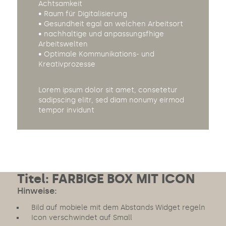
Achtsamkeit
• Raum für Digitalisierung
• Gesundheit egal an welchen Arbeitsort
• nachhaltige und anpassungsfhige
Arbeitswelten
• Optimale Kommunikations- und
Kreativprozesse
Lorem ipsum dolor sit amet, consetetur
sadipscing elitr, sed diam nonumy eirmod
tempor invidunt
Titel: FARBIGE BOX MIT ICON
Hinweise:
Bild auf mobiele mit dem Abstands Widget regeln
Icon verschwindet auf Small