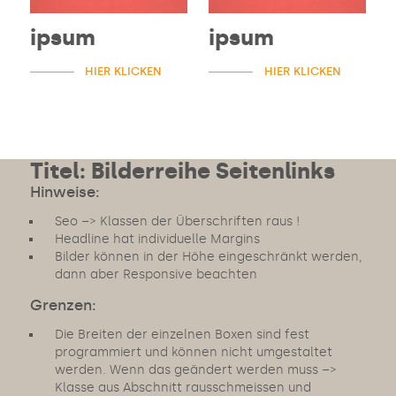
ipsum
ipsum
HIER KLICKEN
HIER KLICKEN
Titel: Bilderreihe Seitenlinks
Hinweise:
Seo –> Klassen der Überschriften raus !
Headline hat individuelle Margins
Bilder können in der Höhe eingeschränkt werden,
dann aber Responsive beachten
Grenzen:
Die Breiten der einzelnen Boxen sind fest
programmiert und können nicht umgestaltet
werden. Wenn das geändert werden muss –>
Klasse aus Abschnitt rausschmeissen und