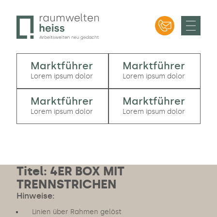
Bürodesign in München – Professionelle
Raumweltenheiss – Bürodesign in München
Raumgliederungen | Beratung, Planung und Verkauf
|Bürodesign ✔ Büroeinrichtung ✔ Ergonomie ✔ etc.
Marktführer
Marktführer
Lorem ipsum dolor
Lorem ipsum dolor
Marktführer
Marktführer
Lorem ipsum dolor
Lorem ipsum dolor
Titel: 4ER BOX MIT
TRENNSTRICHEN
Hinweise:
Linien über Rahmen gelöst