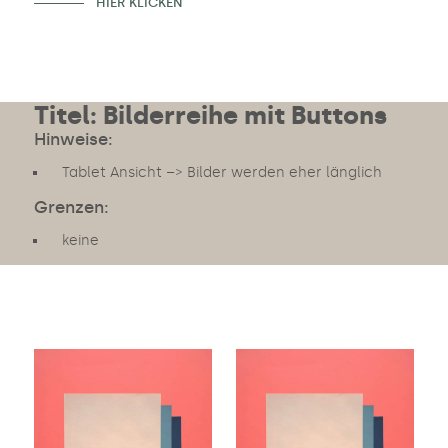
HIER KLICKEN
Titel: Bilderreihe mit Buttons
Hinweise:
Tablet Ansicht –> Bilder werden eher länglich
Grenzen:
keine