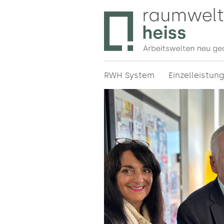
Bürodesign in München – Prof
Raumweltenheiss – Bürodesig
Büroeinrichtung ✔ Ergonomie 
RWH System
Einzelleistun