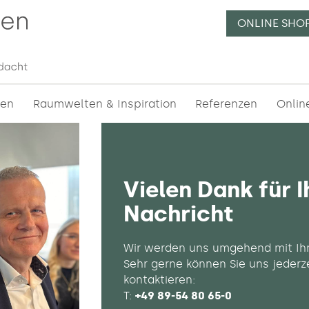
ONLINE SHO
essionelle Raumgliederungen | Beratung, Planung und V
n in München
✔ etc.
gen
Raumwelten & Inspiration
Referenzen
Onlin
Vielen Dank für I
Nachricht
Wir werden uns umgehend mit Ihn
Sehr gerne können Sie uns jederz
kontaktieren:
T:
+49 89-54 80 65-0