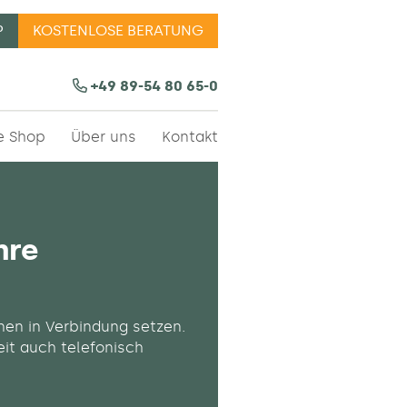
P
KOSTENLOSE BERATUNG
erkauf |Bürodesign ✔
+49 89-54 80 65-0
e Shop
Über uns
Kontakt
hre
en in Verbindung setzen.
eit auch telefonisch