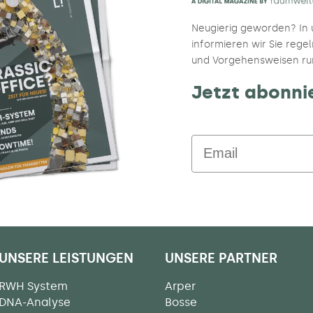
Neugierig geworden? In
informieren wir Sie reg
und Vorgehensweisen r
Jetzt abonni
Email
UNSERE LEISTUNGEN
UNSERE PARTNER
RWH System
Arper
DNA-Analyse
Bosse