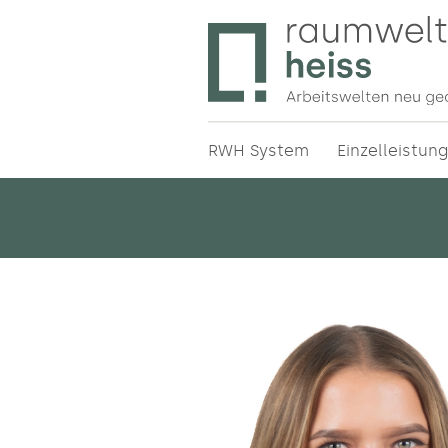
Bürodesign in München – Prof
Raumweltenheiss – Bürodesig
Büroeinrichtung ✔ Ergonomie 
RWH System
Einzelleistun