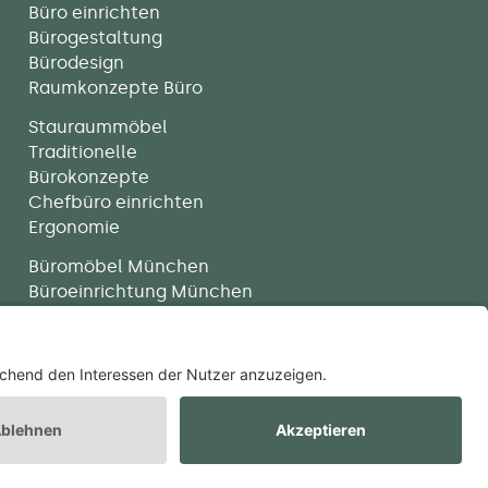
Büro einrichten
Bürogestaltung
Bürodesign
Raumkonzepte Büro
Stauraummöbel
Traditionelle
Bürokonzepte
Chefbüro einrichten
Ergonomie
Büromöbel München
Büroeinrichtung München
Büroplanung München
Bürodesign München
GERNE BERATEN WIR SIE!
Büroausstatter München
Alice Antonoff
Datenschutzerklärung
AGB
Holger Heiß