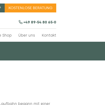
P
KOSTENLOSE BERATUNG
erkauf |Bürodesign ✔
+49 89-54 80 65-0
e Shop
Über uns
Kontakt
e Laufbahn begann mit einer