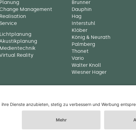
Planung
Brunner
Change Management
Dauphin
Realisation
Hag
Service
Interstuhl
Klöber
Lichtplanung
König & Neurath
Akustikplanung
Palmberg
Medientechnik
Thonet
Virtual Reality
Vario
Walter Knoll
Wiesner Hager
nheiss GmbH
Impressum