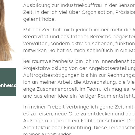
Ausbildung zur Industriekauffrau in der Senso
Zeit, in der ich viel über Organisation, Präzisi
gelernt habe.
Mit der Zeit hat mich jedoch immer mehr die 
Kreativität und des Interior-Bereichs begeister
verwalten, sondern aktiv an schönen, funktio
mitwirken. So hat es mich schließlich in die
Bei raumweltenheiss bin ich im Innendienst tä
Projektabwicklung von der Angebotserstellun
Auftragsbestätigungen bis hin zur Rechnungs
ich an meiner Arbeit die Abwechslung, die Viel
enheiss.de
enge Zusammenarbeit im Team. Ich mag es, w
und aus einer Idee ein fertiger Raum entsteht
In meiner Freizeit verbringe ich gerne Zeit mi
es zu reisen, neue Orte zu entdecken und da
Außerdem habe ich ein Faible für schönes Des
Architektur oder Einrichtung. Diese Leidenscha
meiner Arbeit wider.