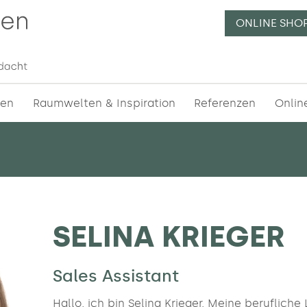
ONLINE SHO
essionelle Raumgliederungen | Beratung, Planung und V
n in München
✔ etc.
gen
Raumwelten & Inspiration
Referenzen
Onlin
SELINA KRIEGER
Sales Assistant
Hallo, ich bin Selina Krieger. Meine beruflich