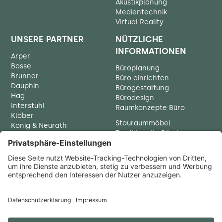
Akustikplanung
Medientechnik
Virtual Reality
UNSERE PARTNER
NÜTZLICHE
INFORMATIONEN
Arper
Bosse
Büroplanung
Brunner
Büro einrichten
Dauphin
Bürogestaltung
Hag
Bürodesign
Interstuhl
Raumkonzepte Büro
Klöber
Stauraummöbel
König & Neurath
Traditionelle Bürokonzepte
Palmberg
Chefbüro einrichten
Thonet
Ergonomie
Vario
Walter Knoll
Büromöbel München
Wiesner Hager
Büroeinrichtung München
Büroplanung München
Bürodesign München
Büroausstatter München